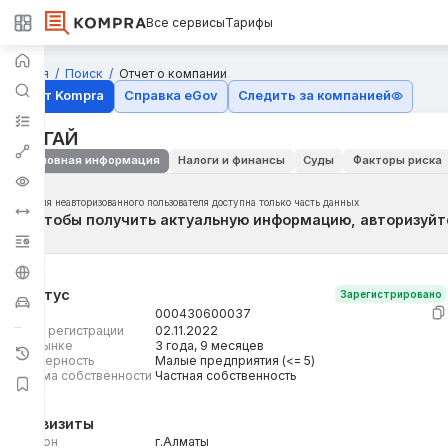
Все сервисы
Тарифы
Главная
Поиск
Отчет о компании
Отчёт Kompra
Справка eGov
Следить за компанией
МАГАЙ
Основная информация
Налоги и финансы
Суды
Факторы риска
Для неавторизованного пользователя доступна только часть данных
Чтобы получить актуальную информацию, авторизуйт
Статус
Зарегистрировано
БИН
000430600037
Дата регистрации
02.11.2022
На рынке
3 года, 9 месяцев
Размерность
Малые предприятия (<= 5)
Форма собственности
Частная собственность
Реквизиты
Регион
г.Алматы