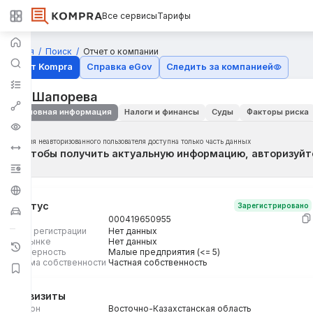
Все сервисы
Тарифы
Главная
Поиск
Отчет о компании
Отчёт Kompra
Справка eGov
Следить за компанией
ИП Шапорева
Основная информация
Налоги и финансы
Суды
Факторы риска
Для неавторизованного пользователя доступна только часть данных
Чтобы получить актуальную информацию, авторизуйт
Статус
Зарегистрировано
БИН
000419650955
Дата регистрации
Нет данных
На рынке
Нет данных
Размерность
Малые предприятия (<= 5)
Форма собственности
Частная собственность
Реквизиты
Регион
Восточно-Казахстанская область