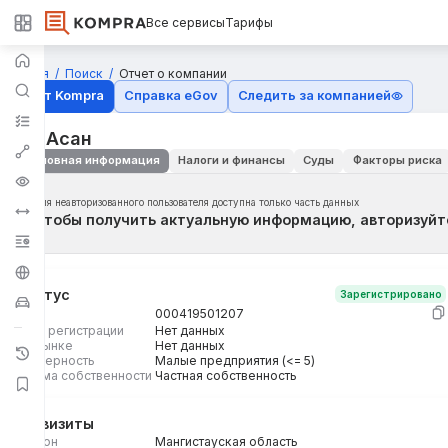
Все сервисы
Тарифы
Главная
Поиск
Отчет о компании
Отчёт Kompra
Справка eGov
Следить за компанией
ИП Асан
Основная информация
Налоги и финансы
Суды
Факторы риска
Для неавторизованного пользователя доступна только часть данных
Чтобы получить актуальную информацию, авторизуйт
Статус
Зарегистрировано
БИН
000419501207
Дата регистрации
Нет данных
На рынке
Нет данных
Размерность
Малые предприятия (<= 5)
Форма собственности
Частная собственность
Реквизиты
Регион
Мангистауская область