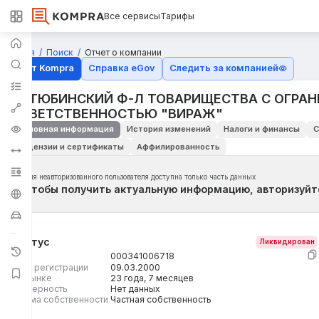
Все сервисы
Тарифы
Главная
Поиск
Отчет о компании
Отчёт Kompra
Справка eGov
Следить за компанией
АКТЮБИНСКИЙ Ф-Л ТОВАРИЩЕСТВА С ОГРА
ОТВЕТСТВЕННОСТЬЮ "ВИРАЖ"
Основная информация
История изменений
Налоги и финансы
С
Лицензии и сертификаты
Аффилированность
Для неавторизованного пользователя доступна только часть данных
Чтобы получить актуальную информацию, авторизуйт
Статус
Ликвидирован
БИН
000341006718
Дата регистрации
09.03.2000
На рынке
23 года, 7 месяцев
Размерность
Нет данных
Форма собственности
Частная собственность