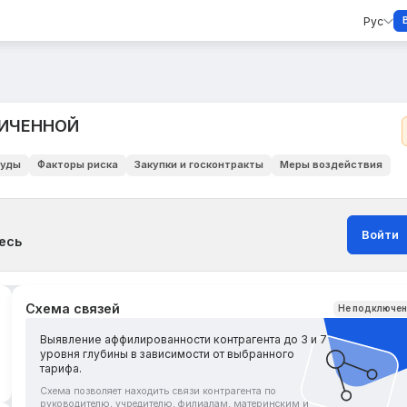
Рус
НИЧЕННОЙ
уды
Факторы риска
Закупки и госконтракты
Меры воздействия
Войти
есь
Схема связей
Не подключе
Выявление аффилированности контрагента до 3 и 7
уровня глубины в зависимости от выбранного
тарифа.
Схема позволяет находить связи контрагента по
руководителю, учредителю, филиалам, материнским и