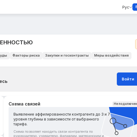
Рус
ВЕННОСТЬЮ
уды
Факторы риска
Закупки и госконтракты
Меры воздействия
Войти
есь
Схема связей
Не подключе
Выявление аффилированности контрагента до 3 и 7
уровня глубины в зависимости от выбранного
тарифа.
Схема позволяет находить связи контрагента по
руководителю, учредителю, филиалам, материнским и