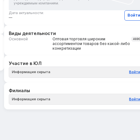
учреждаемым компаниям.
Дата актуальности:
Войт
—
Виды деятельности
Основной
Оптовая торговля широким
469
ассортиментом товаров без какой-либо
конкретизации
Участие в ЮЛ
Информация скрыта
Войт
Филиалы
Информация скрыта
Войт