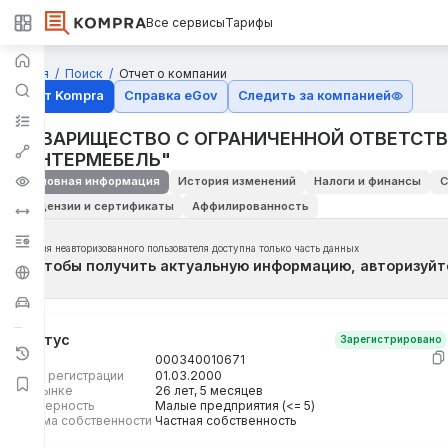
Все сервисы
Тарифы
Главная
Поиск
Отчет о компании
Отчёт Kompra
Справка eGov
Следить за компанией
ТОВАРИЩЕСТВО С ОГРАНИЧЕННОЙ ОТВЕТСТ
"ИНТЕРМЕБЕЛЬ"
Основная информация
История изменений
Налоги и финансы
С
Лицензии и сертификаты
Аффилированность
Для неавторизованного пользователя доступна только часть данных
Чтобы получить актуальную информацию, авторизуйт
Статус
Зарегистрировано
БИН
000340010671
Дата регистрации
01.03.2000
На рынке
26 лет, 5 месяцев
Размерность
Малые предприятия (<= 5)
Форма собственности
Частная собственность