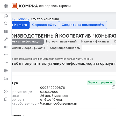
Все сервисы
Тарифы
Главная
Поиск
Отчет о компании
Отчёт Kompra
Справка eGov
Следить за компанией
ПРОИЗВОДСТВЕННЫЙ КООПЕРАТИВ "КОНЫРАТ
Основная информация
История изменений
Налоги и финансы
С
Лицензии и сертификаты
Аффилированность
Для неавторизованного пользователя доступна только часть данных
Чтобы получить актуальную информацию, авторизуйт
Статус
Зарегистрировано
БИН
000340009876
Дата регистрации
03.03.2000
На рынке
26 лет, 5 месяцев
Размерность
от 6 до 10 чел.
Форма собственности
Частная собственность
Реквизиты