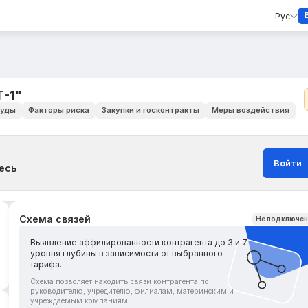
Рус
-1"
уды
Факторы риска
Закупки и госконтракты
Меры воздействия
Войти
есь
Схема связей
Не подключе
Выявление аффилированности контрагента до 3 и 7
уровня глубины в зависимости от выбранного
тарифа.
Схема позволяет находить связи контрагента по
руководителю, учредителю, филиалам, материнским и
учреждаемым компаниям.