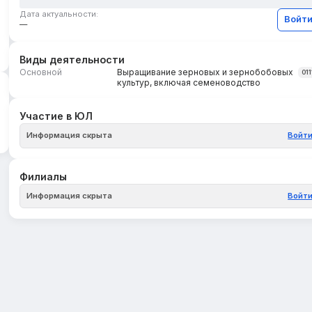
Дата актуальности:
Войт
—
Виды деятельности
Основной
Выращивание зерновых и зернобобовых
011
культур, включая семеноводство
Участие в ЮЛ
Информация скрыта
Войт
Филиалы
Информация скрыта
Войт