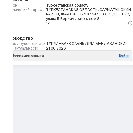
Регион
Туркестанская область
Юридический адрес
ТУРКЕСТАНСКАЯ ОБЛАСТЬ, САРЫАГАШСКИЙ
РАЙОН, ЖАРТЫТОБИНСКИЙ С.О., С.ДОСТЫК,
улица Б.Бердимуратов, дом 84
Кбе
17
Руководство
Первый руководитель
ТУРЛАНБАЕВ ХАБИБУЛЛА МЕНДАХАНОВИЧ
Дата актуальности
21.06.2026
Информация скрыта
Войти