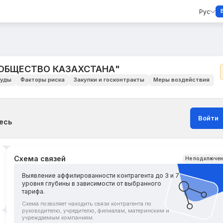
Рус
ОБЩЕСТВО КАЗАХСТАНА"
уды
Факторы риска
Закупки и госконтракты
Меры воздействия
Войти
есь
Схема связей
Не подключе
Выявление аффилированности контрагента до 3 и 7
уровня глубины в зависимости от выбранного
тарифа.
Схема позволяет находить связи контрагента по
руководителю, учредителю, филиалам, материнским и
учреждаемым компаниям.