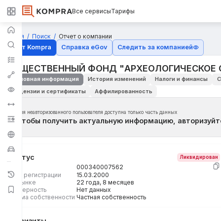
Все сервисы
Тарифы
Главная
Поиск
Отчет о компании
Отчёт Kompra
Справка eGov
Следить за компанией
ОБЩЕСТВЕННЫЙ ФОНД "АРХЕОЛОГИЧЕСКОЕ 
Основная информация
История изменений
Налоги и финансы
С
Лицензии и сертификаты
Аффилированность
Для неавторизованного пользователя доступна только часть данных
Чтобы получить актуальную информацию, авторизуйт
Статус
Ликвидирован
БИН
000340007562
Дата регистрации
15.03.2000
На рынке
22 года, 8 месяцев
Размерность
Нет данных
Форма собственности
Частная собственность
Реквизиты