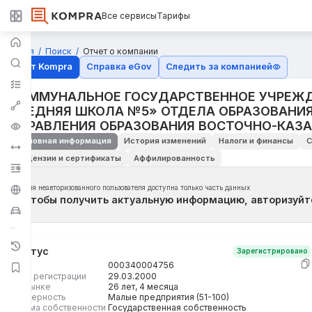
Все сервисы
Тарифы
Главная
Поиск
Отчет о компании
Отчёт Kompra
Справка eGov
Следить за компанией
КОММУНАЛЬНОЕ ГОСУДАРСТВЕННОЕ УЧРЕЖД
СРЕДНЯЯ ШКОЛА №5» ОТДЕЛА ОБРАЗОВАНИЯ
УПРАВЛЕНИЯ ОБРАЗОВАНИЯ ВОСТОЧНО-КАЗ
Основная информация
История изменений
Налоги и финансы
С
Лицензии и сертификаты
Аффилированность
Для неавторизованного пользователя доступна только часть данных
Чтобы получить актуальную информацию, авторизуйт
Статус
Зарегистрировано
БИН
000340004756
Дата регистрации
29.03.2000
На рынке
26 лет, 4 месяца
Размерность
Малые предприятия (51-100)
Форма собственности
Государственная собственность