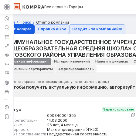
Все сервисы
Тарифы
Главная
Поиск
Отчет о компании
Отчёт Kompra
Справка eGov
Следить за компанией
КОММУНАЛЬНОЕ ГОСУДАРСТВЕННОЕ УЧРЕЖД
ОБЩЕОБРАЗОВАТЕЛЬНАЯ СРЕДНЯЯ ШКОЛА» 
АЯГОЗСКОГО РАЙОНА УПРАВЛЕНИЯ ОБРАЗОВ
Основная информация
История изменений
Налоги и финансы
С
Лицензии и сертификаты
Аффилированность
Для неавторизованного пользователя доступна только часть данных
Чтобы получить актуальную информацию, авторизуйт
Статус
Зарегистрировано
БИН
000340004305
Дата регистрации
14.03.2000
На рынке
26 лет, 4 месяца
Размерность
Малые предприятия (41-50)
Форма собственности
Государственная собственность