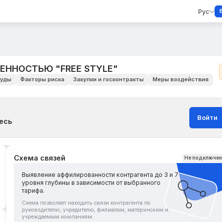
Рус
ЕННОСТЬЮ "FREE STYLE"
уды
Факторы риска
Закупки и госконтракты
Меры воздействия
Войти
есь
Схема связей
Не подключе
Выявление аффилированности контрагента до 3 и 7
уровня глубины в зависимости от выбранного
тарифа.
Схема позволяет находить связи контрагента по
руководителю, учредителю, филиалам, материнским и
учреждаемым компаниям.