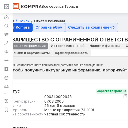
Все сервисы
Тарифы
Главная
Поиск
Отчет о компании
Отчёт Kompra
Справка eGov
Следить за компанией
ТОВАРИЩЕСТВО С ОГРАНИЧЕННОЙ ОТВЕТСТВ
Основная информация
История изменений
Налоги и финансы
С
Лицензии и сертификаты
Аффилированность
Для неавторизованного пользователя доступна только часть данных
Чтобы получить актуальную информацию, авторизуйт
Статус
Зарегистрировано
БИН
000340002948
Дата регистрации
07.03.2000
На рынке
26 лет, 5 месяцев
Размерность
Малые предприятия (51-100)
Форма собственности
Частная собственность
Реквизиты