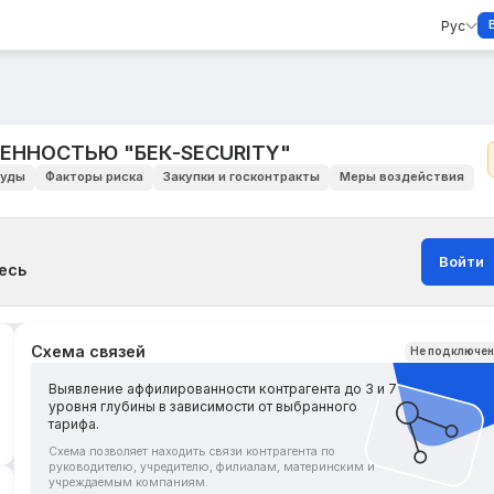
Рус
ЕННОСТЬЮ "БЕК-SECURITY"
уды
Факторы риска
Закупки и госконтракты
Меры воздействия
Войти
есь
Схема связей
Не подключе
Выявление аффилированности контрагента до 3 и 7
уровня глубины в зависимости от выбранного
тарифа.
Схема позволяет находить связи контрагента по
руководителю, учредителю, филиалам, материнским и
учреждаемым компаниям.