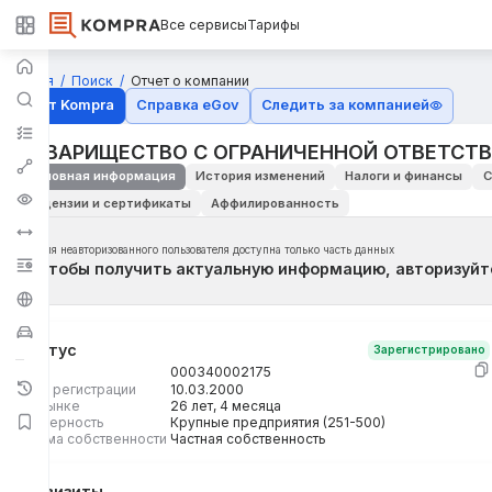
Все сервисы
Тарифы
Главная
Поиск
Отчет о компании
Отчёт Kompra
Справка eGov
Следить за компанией
ТОВАРИЩЕСТВО С ОГРАНИЧЕННОЙ ОТВЕТСТВ
Основная информация
История изменений
Налоги и финансы
С
Лицензии и сертификаты
Аффилированность
Для неавторизованного пользователя доступна только часть данных
Чтобы получить актуальную информацию, авторизуйт
Статус
Зарегистрировано
БИН
000340002175
Дата регистрации
10.03.2000
На рынке
26 лет, 4 месяца
Размерность
Крупные предприятия (251-500)
Форма собственности
Частная собственность
Реквизиты