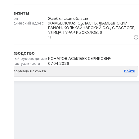
Реквизиты
Регион
Жамбылская область
Юридический адрес
ЖАМБЫЛСКАЯ ОБЛАСТЬ, ЖАМБЫЛСКИЙ
РАЙОН, КОЛЬКАЙНАРСКИЙ С.О., С.ТАСТОБЕ,
УЛИЦА ТУРАР РЫСКУЛОВ, 6
Кбе
11
Руководство
Первый руководитель
КОНАРОВ АСЫЛБЕК СЕРИКОВИЧ
Дата актуальности
07.04.2026
Информация скрыта
Войти