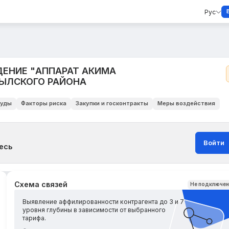
Рус
ЕНИЕ "АППАРАТ АКИМА
БЫЛСКОГО РАЙОНА
уды
Факторы риска
Закупки и госконтракты
Меры воздействия
Войти
есь
Схема связей
Не подключе
Выявление аффилированности контрагента до 3 и 7
уровня глубины в зависимости от выбранного
тарифа.