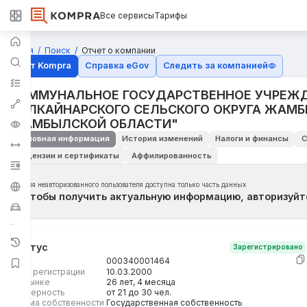
Все сервисы
Тарифы
Главная
Поиск
Отчет о компании
Отчёт Kompra
Справка eGov
Следить за компанией
КОММУНАЛЬНОЕ ГОСУДАРСТВЕННОЕ УЧРЕЖД
КОЛКАЙНАРСКОГО СЕЛЬСКОГО ОКРУГА ЖАМ
ЖАМБЫЛСКОЙ ОБЛАСТИ"
Основная информация
История изменений
Налоги и финансы
С
Лицензии и сертификаты
Аффилированность
Для неавторизованного пользователя доступна только часть данных
Чтобы получить актуальную информацию, авторизуйт
Статус
Зарегистрировано
БИН
000340001464
Дата регистрации
10.03.2000
На рынке
26 лет, 4 месяца
Размерность
от 21 до 30 чел.
Форма собственности
Государственная собственность