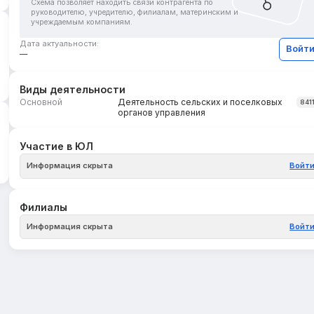
Схема позволяет находить связи контрагента по
руководителю, учредителю, филиалам, материнским и
учреждаемым компаниям.
Дата актуальности:
Войт
—
Виды деятельности
Основной
Деятельность сельских и поселковых
841
органов управления
Участие в ЮЛ
Информация скрыта
Войт
Филиалы
Информация скрыта
Войт