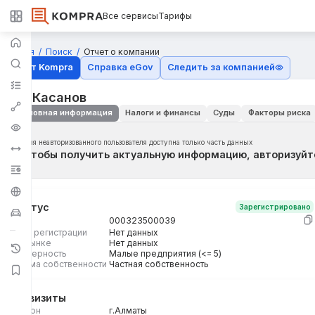
Все сервисы
Тарифы
Главная
Поиск
Отчет о компании
Отчёт Kompra
Справка eGov
Следить за компанией
ИП Касанов
Основная информация
Налоги и финансы
Суды
Факторы риска
Для неавторизованного пользователя доступна только часть данных
Чтобы получить актуальную информацию, авторизуйт
Статус
Зарегистрировано
БИН
000323500039
Дата регистрации
Нет данных
На рынке
Нет данных
Размерность
Малые предприятия (<= 5)
Форма собственности
Частная собственность
Реквизиты
Регион
г.Алматы