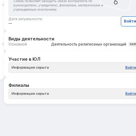
Схема позволяет находить связи контрагента по
руководителю, учредителю, филиалам, материнским и
учреждаемым компаниям.
Дата актуальности:
Войт
—
Виды деятельности
Основной
Деятельность религиозных организаций
949
Участие в ЮЛ
Информация скрыта
Войт
Филиалы
Информация скрыта
Войт