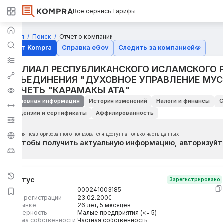
Все сервисы
Тарифы
Главная
Поиск
Отчет о компании
Отчёт Kompra
Справка eGov
Следить за компанией
ФИЛИАЛ РЕСПУБЛИКАНСКОГО ИСЛАМСКОГО 
ОБЪЕДИНЕНИЯ "ДУХОВНОЕ УПРАВЛЕНИЕ МУ
МЕЧЕТЬ "КАРАМАКЫ АТА"
Основная информация
История изменений
Налоги и финансы
С
Лицензии и сертификаты
Аффилированность
Для неавторизованного пользователя доступна только часть данных
Чтобы получить актуальную информацию, авторизуйт
Статус
Зарегистрировано
БИН
000241003185
Дата регистрации
23.02.2000
На рынке
26 лет, 5 месяцев
Размерность
Малые предприятия (<= 5)
Форма собственности
Частная собственность