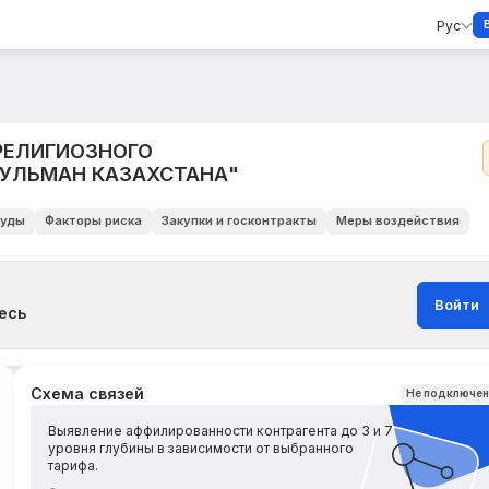
Рус
РЕЛИГИОЗНОГО
СУЛЬМАН КАЗАХСТАНА"
уды
Факторы риска
Закупки и госконтракты
Меры воздействия
Войти
есь
Схема связей
Не подключе
Выявление аффилированности контрагента до 3 и 7
уровня глубины в зависимости от выбранного
тарифа.