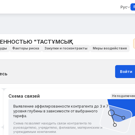
Рус
ЕННОСТЬЮ "ТАСТҰМСЫҚ"
уды
Факторы риска
Закупки и госконтракты
Меры воздействия
Войти
есь
Схема связей
Не подключе
Выявление аффилированности контрагента до 3 и 7
уровня глубины в зависимости от выбранного
тарифа.
Схема позволяет находить связи контрагента по
руководителю, учредителю, филиалам, материнским и
учреждаемым компаниям.