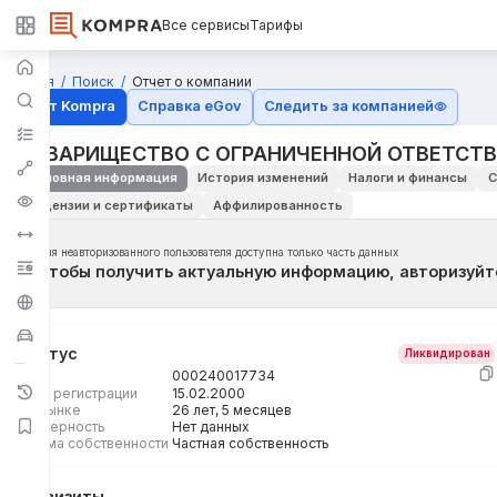
Все сервисы
Тарифы
Главная
Поиск
Отчет о компании
Отчёт Kompra
Справка eGov
Следить за компанией
ТОВАРИЩЕСТВО С ОГРАНИЧЕННОЙ ОТВЕТСТВ
Основная информация
История изменений
Налоги и финансы
С
Лицензии и сертификаты
Аффилированность
Для неавторизованного пользователя доступна только часть данных
Чтобы получить актуальную информацию, авторизуйт
Статус
Ликвидирован
БИН
000240017734
Дата регистрации
15.02.2000
На рынке
26 лет, 5 месяцев
Размерность
Нет данных
Форма собственности
Частная собственность
Реквизиты