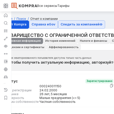
Все сервисы
Тарифы
Главная
Поиск
Отчет о компании
Отчёт Kompra
Справка eGov
Следить за компанией
ТОВАРИЩЕСТВО С ОГРАНИЧЕННОЙ ОТВЕТСТ
Основная информация
История изменений
Налоги и финансы
С
Лицензии и сертификаты
Аффилированность
Для неавторизованного пользователя доступна только часть данных
Чтобы получить актуальную информацию, авторизуйт
Статус
Зарегистрировано
БИН
000240011150
Дата регистрации
24.02.2000
На рынке
26 лет, 5 месяцев
Размерность
Малые предприятия (<= 5)
Форма собственности
Частная собственность
Реквизиты