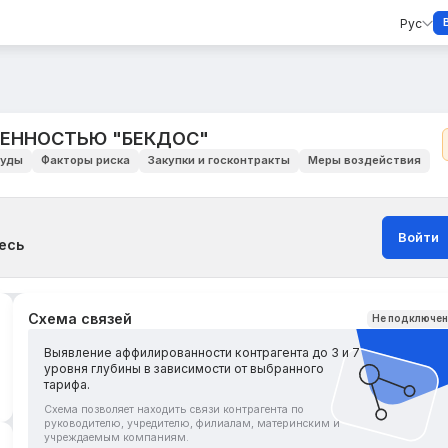
Рус
ВЕННОСТЬЮ "БЕКДОС"
уды
Факторы риска
Закупки и госконтракты
Меры воздействия
Войти
есь
Схема связей
Не подключе
Выявление аффилированности контрагента до 3 и 7
уровня глубины в зависимости от выбранного
тарифа.
Схема позволяет находить связи контрагента по
руководителю, учредителю, филиалам, материнским и
учреждаемым компаниям.