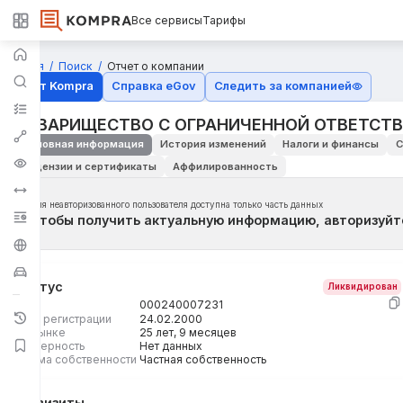
Все сервисы
Тарифы
Главная
Поиск
Отчет о компании
Отчёт Kompra
Справка eGov
Следить за компанией
ТОВАРИЩЕСТВО С ОГРАНИЧЕННОЙ ОТВЕТСТ
Основная информация
История изменений
Налоги и финансы
С
Лицензии и сертификаты
Аффилированность
Для неавторизованного пользователя доступна только часть данных
Чтобы получить актуальную информацию, авторизуйт
Статус
Ликвидирован
БИН
000240007231
Дата регистрации
24.02.2000
На рынке
25 лет, 9 месяцев
Размерность
Нет данных
Форма собственности
Частная собственность
Реквизиты