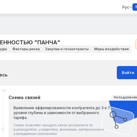
Рус
ВЕННОСТЬЮ "ПАНЧА"
уды
Факторы риска
Закупки и госконтракты
Меры воздействия
Войти
есь
Схема связей
Не подключе
Выявление аффилированности контрагента до 3 и 7
уровня глубины в зависимости от выбранного
тарифа.
Схема позволяет находить связи контрагента по
руководителю, учредителю, филиалам, материнским и
учреждаемым компаниям.