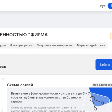
Рус
ВЕННОСТЬЮ "ФИРМА
уды
Факторы риска
Закупки и госконтракты
Меры воздействия
Войти
есь
Схема связей
Не подключе
Выявление аффилированности контрагента до 3 и 7
уровня глубины в зависимости от выбранного
тарифа.
Схема позволяет находить связи контрагента по
руководителю, учредителю, филиалам, материнским и