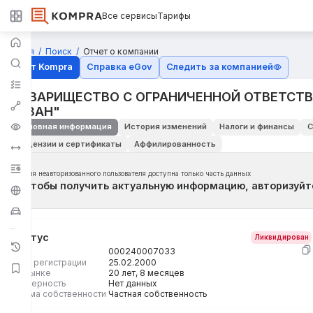
Все сервисы
Тарифы
Главная
Поиск
Отчет о компании
Отчёт Kompra
Справка eGov
Следить за компанией
ТОВАРИЩЕСТВО С ОГРАНИЧЕННОЙ ОТВЕТСТ
"АЗАН"
Основная информация
История изменений
Налоги и финансы
С
Лицензии и сертификаты
Аффилированность
Для неавторизованного пользователя доступна только часть данных
Чтобы получить актуальную информацию, авторизуйт
Статус
Ликвидирован
БИН
000240007033
Дата регистрации
25.02.2000
На рынке
20 лет, 8 месяцев
Размерность
Нет данных
Форма собственности
Частная собственность