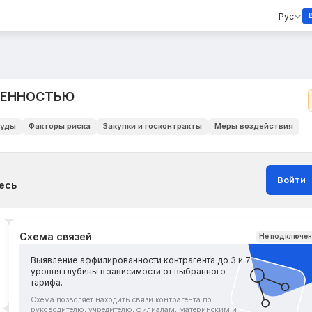
Рус
ВЕННОСТЬЮ
уды
Факторы риска
Закупки и госконтракты
Меры воздействия
Войти
есь
Схема связей
Не подключе
Выявление аффилированности контрагента до 3 и 7
уровня глубины в зависимости от выбранного
тарифа.
Схема позволяет находить связи контрагента по
руководителю, учредителю, филиалам, материнским и