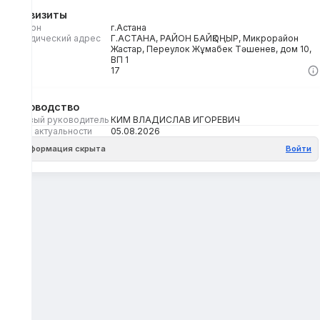
Реквизиты
Регион
г.Астана
Юридический адрес
Г.АСТАНА, РАЙОН БАЙҚОҢЫР, Микрорайон
Жастар, Переулок Жұмабек Тәшенев, дом 10,
ВП 1
Кбе
17
Руководство
Первый руководитель
КИМ ВЛАДИСЛАВ ИГОРЕВИЧ
Дата актуальности
05.08.2026
Информация скрыта
Войти