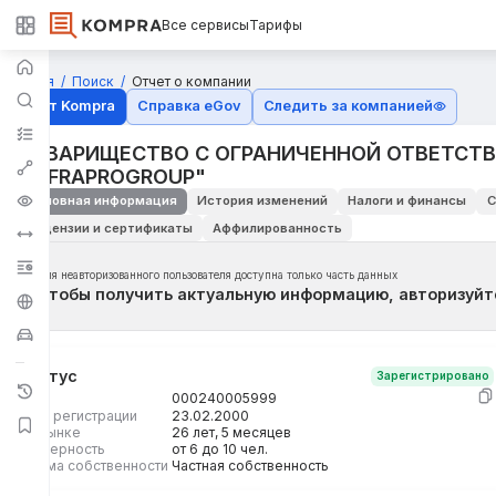
Все сервисы
Тарифы
Главная
Поиск
Отчет о компании
Отчёт Kompra
Справка eGov
Следить за компанией
ТОВАРИЩЕСТВО С ОГРАНИЧЕННОЙ ОТВЕТСТ
"INFRAPROGROUP"
Основная информация
История изменений
Налоги и финансы
С
Лицензии и сертификаты
Аффилированность
Для неавторизованного пользователя доступна только часть данных
Чтобы получить актуальную информацию, авторизуйт
Статус
Зарегистрировано
БИН
000240005999
Дата регистрации
23.02.2000
На рынке
26 лет, 5 месяцев
Размерность
от 6 до 10 чел.
Форма собственности
Частная собственность