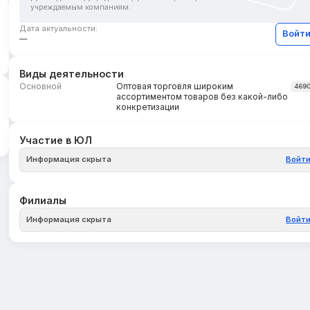
учреждаемым компаниям.
Дата актуальности:
Войт
—
Виды деятельности
Основной
Оптовая торговля широким
469
ассортиментом товаров без какой-либо
конкретизации
Участие в ЮЛ
Информация скрыта
Войт
Филиалы
Информация скрыта
Войт