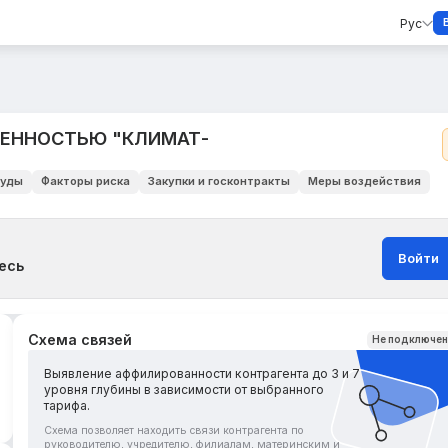
Рус
ВЕННОСТЬЮ "КЛИМАТ-
уды
Факторы риска
Закупки и госконтракты
Меры воздействия
Войти
есь
Схема связей
Не подключе
Выявление аффилированности контрагента до 3 и 7
уровня глубины в зависимости от выбранного
тарифа.
Схема позволяет находить связи контрагента по
руководителю, учредителю, филиалам, материнским и