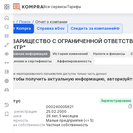
Все сервисы
Тарифы
Главная
Поиск
Отчет о компании
Отчёт Kompra
Справка eGov
Следить за компанией
ТОВАРИЩЕСТВО С ОГРАНИЧЕННОЙ ОТВЕТСТ
ЦЕНТР"
Основная информация
История изменений
Налоги и финансы
С
Лицензии и сертификаты
Аффилированность
Для неавторизованного пользователя доступна только часть данных
Чтобы получить актуальную информацию, авторизуйт
Статус
Зарегистрировано
БИН
000240005621
Дата регистрации
25.02.2000
На рынке
26 лет, 5 месяцев
Размерность
Малые предприятия (<= 5)
Форма собственности
Частная собственность