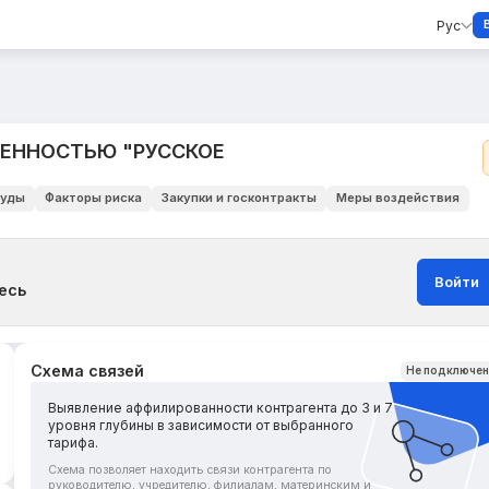
Рус
ВЕННОСТЬЮ "РУССКОЕ
уды
Факторы риска
Закупки и госконтракты
Меры воздействия
Войти
есь
Схема связей
Не подключе
Выявление аффилированности контрагента до 3 и 7
уровня глубины в зависимости от выбранного
тарифа.
Схема позволяет находить связи контрагента по
руководителю, учредителю, филиалам, материнским и