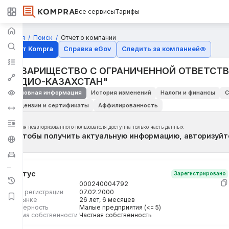
Все сервисы
Тарифы
Главная
Поиск
Отчет о компании
Отчёт Kompra
Справка eGov
Следить за компанией
ТОВАРИЩЕСТВО С ОГРАНИЧЕННОЙ ОТВЕТСТ
РАДИО-КАЗАХСТАН"
Основная информация
История изменений
Налоги и финансы
С
Лицензии и сертификаты
Аффилированность
Для неавторизованного пользователя доступна только часть данных
Чтобы получить актуальную информацию, авторизуйт
Статус
Зарегистрировано
БИН
000240004792
Дата регистрации
07.02.2000
На рынке
26 лет, 6 месяцев
Размерность
Малые предприятия (<= 5)
Форма собственности
Частная собственность