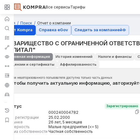
Все сервисы
Тарифы
Главная
Поиск
Отчет о компании
Отчёт Kompra
Справка eGov
Следить за компанией
ТОВАРИЩЕСТВО С ОГРАНИЧЕННОЙ ОТВЕТСТ
КАПИТАЛ"
Основная информация
История изменений
Налоги и финансы
С
Лицензии и сертификаты
Аффилированность
Для неавторизованного пользователя доступна только часть данных
Чтобы получить актуальную информацию, авторизуйт
Статус
Зарегистрировано
БИН
000240004782
Дата регистрации
25.02.2000
На рынке
26 лет, 5 месяцев
Размерность
Малые предприятия (<= 5)
Форма собственности
Частная собственность