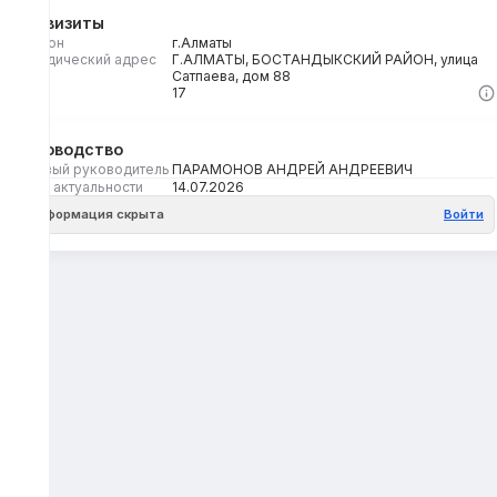
Реквизиты
Регион
г.Алматы
Юридический адрес
Г.АЛМАТЫ, БОСТАНДЫКСКИЙ РАЙОН, улица
Сатпаева, дом 88
Кбе
17
Руководство
Первый руководитель
ПАРАМОНОВ АНДРЕЙ АНДРЕЕВИЧ
Дата актуальности
14.07.2026
Информация скрыта
Войти