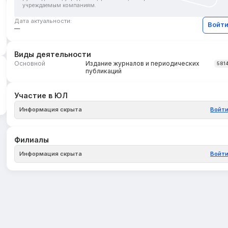
учреждаемым компаниям.
Дата актуальности:
Войт
—
Виды деятельности
Основной
Издание журналов и периодических
581
публикаций
Участие в ЮЛ
Информация скрыта
Войт
Филиалы
Информация скрыта
Войт