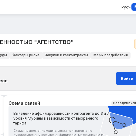
Рус
ВЕННОСТЬЮ "АГЕНТСТВО"
уды
Факторы риска
Закупки и госконтракты
Меры воздействия
Войти
есь
Схема связей
Не подключе
Выявление аффилированности контрагента до 3 и 7
уровня глубины в зависимости от выбранного
тарифа.
Схема позволяет находить связи контрагента по
руководителю, учредителю, филиалам, материнским и