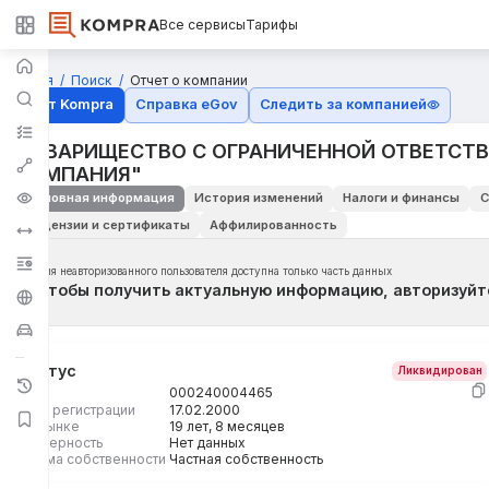
Все сервисы
Тарифы
Главная
Поиск
Отчет о компании
Отчёт Kompra
Справка eGov
Следить за компанией
ТОВАРИЩЕСТВО С ОГРАНИЧЕННОЙ ОТВЕТСТ
КОМПАНИЯ"
Основная информация
История изменений
Налоги и финансы
С
Лицензии и сертификаты
Аффилированность
Для неавторизованного пользователя доступна только часть данных
Чтобы получить актуальную информацию, авторизуйт
Статус
Ликвидирован
БИН
000240004465
Дата регистрации
17.02.2000
На рынке
19 лет, 8 месяцев
Размерность
Нет данных
Форма собственности
Частная собственность