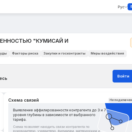
Рус
ВЕННОСТЬЮ "КУМИСАЙ И
уды
Факторы риска
Закупки и госконтракты
Меры воздействия
Войти
есь
Схема связей
Не подключе
Выявление аффилированности контрагента до 3 и 7
уровня глубины в зависимости от выбранного
тарифа.
Схема позволяет находить связи контрагента по
руководителю, учредителю, филиалам, материнским и