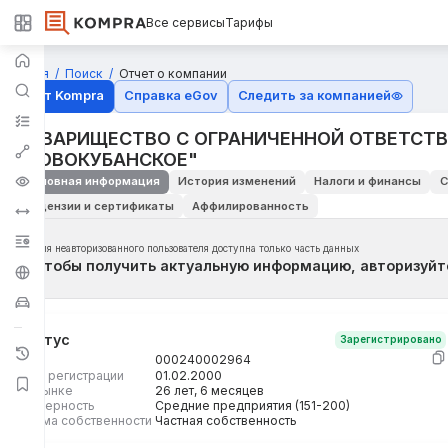
Все сервисы
Тарифы
Главная
Поиск
Отчет о компании
Отчёт Kompra
Справка eGov
Следить за компанией
ТОВАРИЩЕСТВО С ОГРАНИЧЕННОЙ ОТВЕТСТ
"НОВОКУБАНСКОЕ"
Основная информация
История изменений
Налоги и финансы
С
Лицензии и сертификаты
Аффилированность
Для неавторизованного пользователя доступна только часть данных
Чтобы получить актуальную информацию, авторизуйт
Статус
Зарегистрировано
БИН
000240002964
Дата регистрации
01.02.2000
На рынке
26 лет, 6 месяцев
Размерность
Средние предприятия (151-200)
Форма собственности
Частная собственность