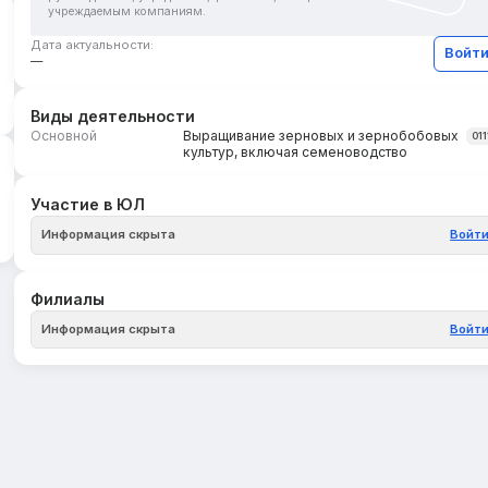
учреждаемым компаниям.
Дата актуальности:
Войт
—
Виды деятельности
Основной
Выращивание зерновых и зернобобовых
011
культур, включая семеноводство
Участие в ЮЛ
Информация скрыта
Войт
Филиалы
Информация скрыта
Войт