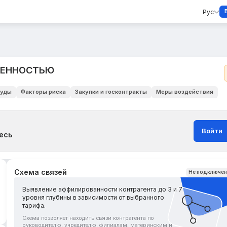
Рус
ВЕННОСТЬЮ
уды
Факторы риска
Закупки и госконтракты
Меры воздействия
Войти
есь
Схема связей
Не подключе
Выявление аффилированности контрагента до 3 и 7
уровня глубины в зависимости от выбранного
тарифа.
Схема позволяет находить связи контрагента по
руководителю, учредителю, филиалам, материнским и