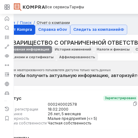
Все сервисы
Тарифы
Главная
Поиск
Отчет о компании
Отчёт Kompra
Справка eGov
Следить за компанией
ТОВАРИЩЕСТВО С ОГРАНИЧЕННОЙ ОТВЕТСТ
Основная информация
История изменений
Налоги и финансы
С
Лицензии и сертификаты
Аффилированность
Для неавторизованного пользователя доступна только часть данных
Чтобы получить актуальную информацию, авторизуйт
Статус
Зарегистрировано
БИН
000240002578
Дата регистрации
18.02.2000
На рынке
26 лет, 5 месяцев
Размерность
Малые предприятия (<= 5)
Форма собственности
Частная собственность
Реквизиты