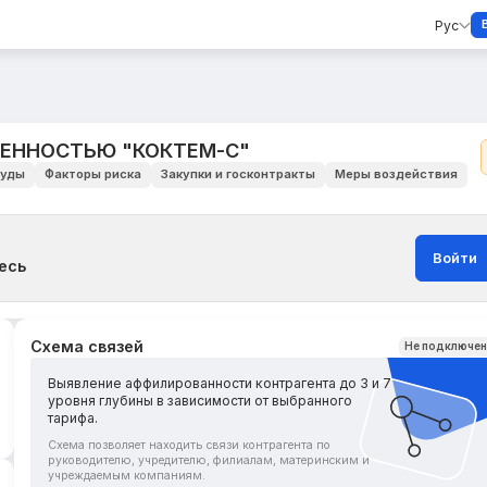
Рус
ВЕННОСТЬЮ "КОКТЕМ-С"
уды
Факторы риска
Закупки и госконтракты
Меры воздействия
Войти
есь
Схема связей
Не подключе
Выявление аффилированности контрагента до 3 и 7
уровня глубины в зависимости от выбранного
тарифа.
Схема позволяет находить связи контрагента по
руководителю, учредителю, филиалам, материнским и
учреждаемым компаниям.