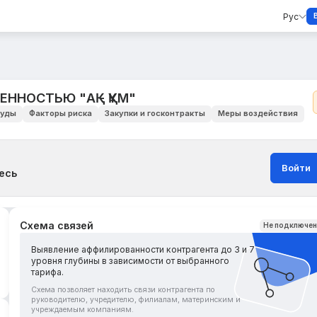
Рус
НОСТЬЮ "АҚ - ҚҰМ"
уды
Факторы риска
Закупки и госконтракты
Меры воздействия
Войти
есь
Схема связей
Не подключе
Выявление аффилированности контрагента до 3 и 7
уровня глубины в зависимости от выбранного
тарифа.
Схема позволяет находить связи контрагента по
руководителю, учредителю, филиалам, материнским и
учреждаемым компаниям.