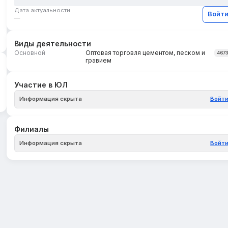
Дата актуальности:
Войт
—
Виды деятельности
Основной
Оптовая торговля цементом, песком и
467
гравием
Участие в ЮЛ
Информация скрыта
Войт
Филиалы
Информация скрыта
Войт