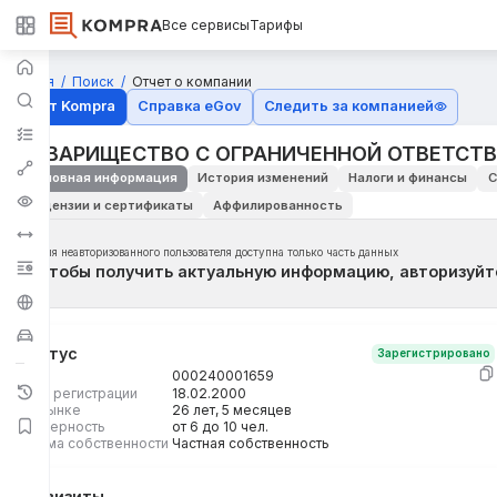
Все сервисы
Тарифы
Главная
Поиск
Отчет о компании
Отчёт Kompra
Справка eGov
Следить за компанией
ТОВАРИЩЕСТВО С ОГРАНИЧЕННОЙ ОТВЕТСТВЕН
Основная информация
История изменений
Налоги и финансы
С
Лицензии и сертификаты
Аффилированность
Для неавторизованного пользователя доступна только часть данных
Чтобы получить актуальную информацию, авторизуйт
Статус
Зарегистрировано
БИН
000240001659
Дата регистрации
18.02.2000
На рынке
26 лет, 5 месяцев
Размерность
от 6 до 10 чел.
Форма собственности
Частная собственность
Реквизиты