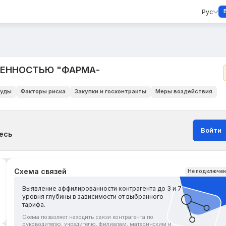
Рус
ВЕННОСТЬЮ "ФАРМА-
уды
Факторы риска
Закупки и госконтракты
Меры воздействия
Войти
есь
Схема связей
Не подключе
Выявление аффилированности контрагента до 3 и 7
уровня глубины в зависимости от выбранного
тарифа.
Схема позволяет находить связи контрагента по
руководителю, учредителю, филиалам, материнским и