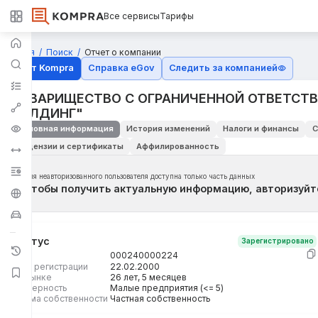
Все сервисы
Тарифы
Главная
Поиск
Отчет о компании
Отчёт Kompra
Справка eGov
Следить за компанией
ТОВАРИЩЕСТВО С ОГРАНИЧЕННОЙ ОТВЕТСТ
ХОЛДИНГ"
Основная информация
История изменений
Налоги и финансы
С
Лицензии и сертификаты
Аффилированность
Для неавторизованного пользователя доступна только часть данных
Чтобы получить актуальную информацию, авторизуйт
Статус
Зарегистрировано
БИН
000240000224
Дата регистрации
22.02.2000
На рынке
26 лет, 5 месяцев
Размерность
Малые предприятия (<= 5)
Форма собственности
Частная собственность