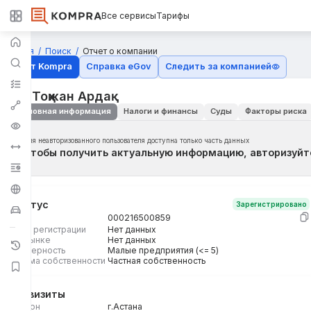
Все сервисы
Тарифы
Главная
Поиск
Отчет о компании
Отчёт Kompra
Справка eGov
Следить за компанией
ИП Тоқжан Ардақ
Основная информация
Налоги и финансы
Суды
Факторы риска
Для неавторизованного пользователя доступна только часть данных
Чтобы получить актуальную информацию, авторизуйт
Статус
Зарегистрировано
БИН
000216500859
Дата регистрации
Нет данных
На рынке
Нет данных
Размерность
Малые предприятия (<= 5)
Форма собственности
Частная собственность
Реквизиты
Регион
г.Астана