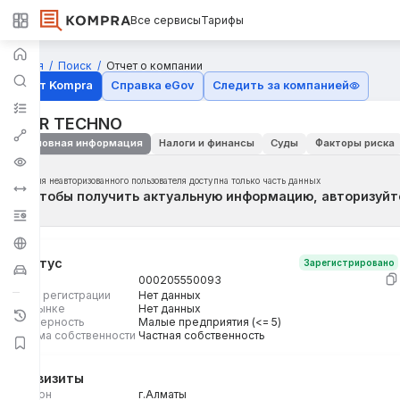
Все сервисы
Тарифы
Главная
Поиск
Отчет о компании
Отчёт Kompra
Справка eGov
Следить за компанией
DMR TECHNO
Основная информация
Налоги и финансы
Суды
Факторы риска
Для неавторизованного пользователя доступна только часть данных
Чтобы получить актуальную информацию, авторизуйт
Статус
Зарегистрировано
БИН
000205550093
Дата регистрации
Нет данных
На рынке
Нет данных
Размерность
Малые предприятия (<= 5)
Форма собственности
Частная собственность
Реквизиты
Регион
г.Алматы