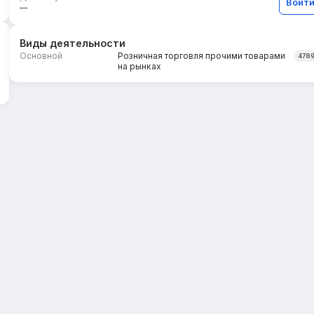
Войт
—
Виды деятельности
Основной
Розничная торговля прочими товарами
478
на рынках