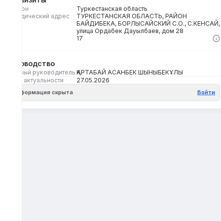
Регион
Туркестанская область
Юридический адрес
ТУРКЕСТАНСКАЯ ОБЛАСТЬ, РАЙОН
БАЙДИБЕКА, БОРЛЫСАЙСКИЙ С.О., С.КЕНСАЙ,
улица Ордабек Дауылбаев, дом 28
Кбе
17
Руководство
Первый руководитель
ҚАРТАБАЙ АСАНБЕК ШЫНЫБЕКҰЛЫ
Дата актуальности
27.05.2026
Информация скрыта
Войти