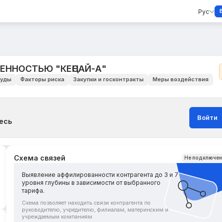
Рус
ЕННОСТЬЮ "КЕҢСАЙ-А"
уды
Факторы риска
Закупки и госконтракты
Меры воздействия
Войти
есь
Схема связей
Не подключе
Выявление аффилированности контрагента до 3 и 7
уровня глубины в зависимости от выбранного
тарифа.
Схема позволяет находить связи контрагента по
руководителю, учредителю, филиалам, материнским и
учреждаемым компаниям.