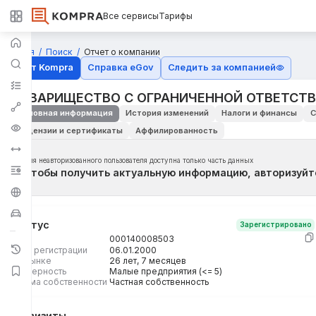
Все сервисы
Тарифы
Главная
Поиск
Отчет о компании
Отчёт Kompra
Справка eGov
Следить за компанией
ТОВАРИЩЕСТВО С ОГРАНИЧЕННОЙ ОТВЕТСТВ
Основная информация
История изменений
Налоги и финансы
С
Лицензии и сертификаты
Аффилированность
Для неавторизованного пользователя доступна только часть данных
Чтобы получить актуальную информацию, авторизуйт
Статус
Зарегистрировано
БИН
000140008503
Дата регистрации
06.01.2000
На рынке
26 лет, 7 месяцев
Размерность
Малые предприятия (<= 5)
Форма собственности
Частная собственность
Реквизиты