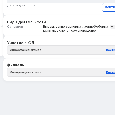
Дата актуальности:
Войт
—
Виды деятельности
Основной
Выращивание зерновых и зернобобовых
011
культур, включая семеноводство
Участие в ЮЛ
Информация скрыта
Войт
Филиалы
Информация скрыта
Войт