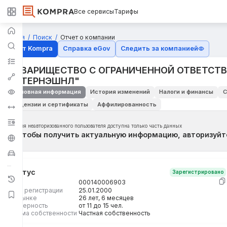
Все сервисы
Тарифы
Главная
Поиск
Отчет о компании
Отчёт Kompra
Справка eGov
Следить за компанией
ТОВАРИЩЕСТВО С ОГРАНИЧЕННОЙ ОТВЕТСТ
ИНТЕРНЭШНЛ"
Основная информация
История изменений
Налоги и финансы
С
Лицензии и сертификаты
Аффилированность
Для неавторизованного пользователя доступна только часть данных
Чтобы получить актуальную информацию, авторизуйт
Статус
Зарегистрировано
БИН
000140006903
Дата регистрации
25.01.2000
На рынке
26 лет, 6 месяцев
Размерность
от 11 до 15 чел.
Форма собственности
Частная собственность