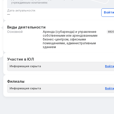
учреждаемым компаниям.
Дата актуальности:
Войт
—
Виды деятельности
Основной
Аренда (субаренда) и управление
682
собственными или арендованными
бизнес-центром, офисными
помещениями, административным
зданием
Участие в ЮЛ
Информация скрыта
Войт
Филиалы
Информация скрыта
Войт