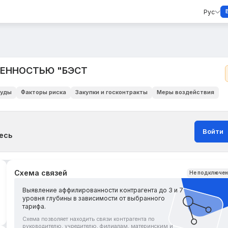
Рус
ВЕННОСТЬЮ "БЭСТ
уды
Факторы риска
Закупки и госконтракты
Меры воздействия
Войти
есь
Схема связей
Не подключе
Выявление аффилированности контрагента до 3 и 7
уровня глубины в зависимости от выбранного
тарифа.
Схема позволяет находить связи контрагента по
руководителю, учредителю, филиалам, материнским и