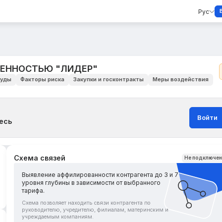
Рус
ВЕННОСТЬЮ "ЛИДЕР"
уды
Факторы риска
Закупки и госконтракты
Меры воздействия
Войти
есь
Схема связей
Не подключе
Выявление аффилированности контрагента до 3 и 7
уровня глубины в зависимости от выбранного
тарифа.
Схема позволяет находить связи контрагента по
руководителю, учредителю, филиалам, материнским и
учреждаемым компаниям.