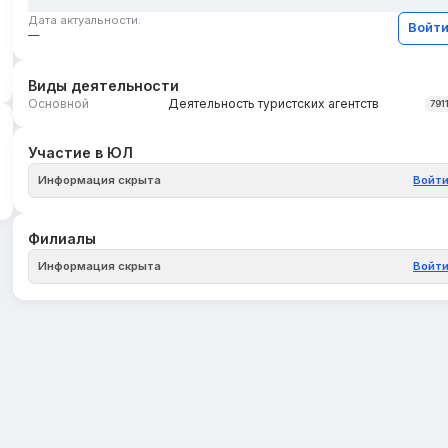
Дата актуальности:
Войт
—
Виды деятельности
Основной
Деятельность туристских агентств
791
Участие в ЮЛ
Информация скрыта
Войт
Филиалы
Информация скрыта
Войт