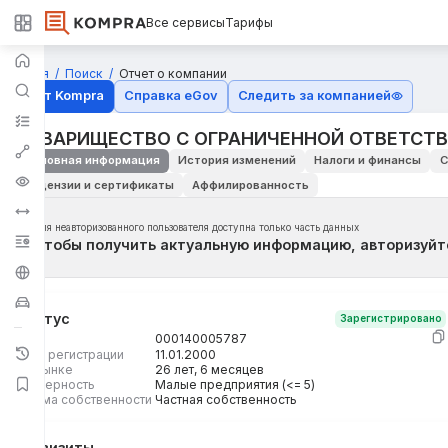
Все сервисы
Тарифы
Главная
Поиск
Отчет о компании
Отчёт Kompra
Справка eGov
Следить за компанией
ТОВАРИЩЕСТВО С ОГРАНИЧЕННОЙ ОТВЕТСТ
Основная информация
История изменений
Налоги и финансы
С
Лицензии и сертификаты
Аффилированность
Для неавторизованного пользователя доступна только часть данных
Чтобы получить актуальную информацию, авторизуйт
Статус
Зарегистрировано
БИН
000140005787
Дата регистрации
11.01.2000
На рынке
26 лет, 6 месяцев
Размерность
Малые предприятия (<= 5)
Форма собственности
Частная собственность
Реквизиты