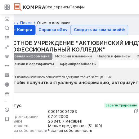
Все сервисы
Тарифы
Главная
Поиск
Отчет о компании
Отчёт Kompra
Справка eGov
Следить за компанией
ЧАСТНОЕ УЧРЕЖДЕНИЕ "АКТЮБИНСКИЙ ИНД
ПРОФЕССИОНАЛЬНЫЙ КОЛЛЕДЖ"
Основная информация
История изменений
Налоги и финансы
С
Лицензии и сертификаты
Аффилированность
Для неавторизованного пользователя доступна только часть данных
Чтобы получить актуальную информацию, авторизуйт
Статус
Зарегистрировано
БИН
000140004283
Дата регистрации
07.01.2000
На рынке
26 лет, 7 месяцев
Размерность
Малые предприятия (51-100)
Форма собственности
Частная собственность