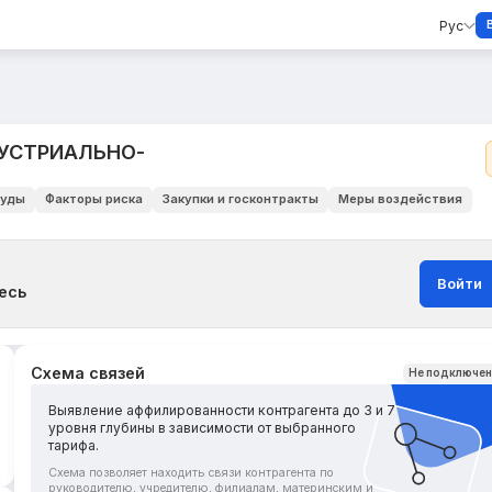
Рус
УСТРИАЛЬНО-
уды
Факторы риска
Закупки и госконтракты
Меры воздействия
Войти
есь
Схема связей
Не подключе
Выявление аффилированности контрагента до 3 и 7
уровня глубины в зависимости от выбранного
тарифа.
Схема позволяет находить связи контрагента по
руководителю, учредителю, филиалам, материнским и