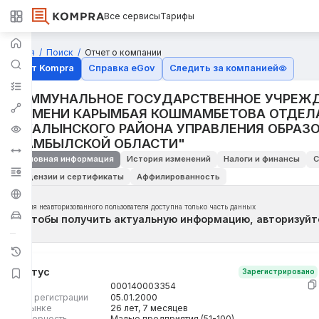
Все сервисы
Тарифы
Главная
Поиск
Отчет о компании
Отчёт Kompra
Справка eGov
Следить за компанией
КОММУНАЛЬНОЕ ГОСУДАРСТВЕННОЕ УЧРЕЖД
3 ИМЕНИ КАРЫМБАЯ КОШМАМБЕТОВА ОТДЕЛ
ЖУАЛЫНСКОГО РАЙОНА УПРАВЛЕНИЯ ОБРАЗ
ЖАМБЫЛСКОЙ ОБЛАСТИ"
Основная информация
История изменений
Налоги и финансы
С
Лицензии и сертификаты
Аффилированность
Для неавторизованного пользователя доступна только часть данных
Чтобы получить актуальную информацию, авторизуйт
Статус
Зарегистрировано
БИН
000140003354
Дата регистрации
05.01.2000
На рынке
26 лет, 7 месяцев
Размерность
Малые предприятия (51-100)