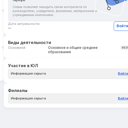
Схема позволяет находить связи контрагента по
руководителю, учредителю, филиалам, материнским и
учреждаемым компаниям.
Дата актуальности:
Войт
—
Виды деятельности
Основной
Основное и общее среднее
853
образование
Участие в ЮЛ
Информация скрыта
Войт
Филиалы
Информация скрыта
Войт