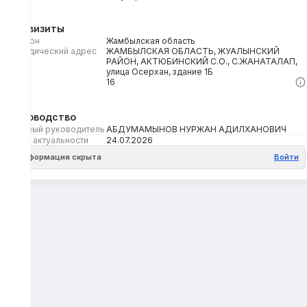
Реквизиты
Регион
Жамбылская область
Юридический адрес
ЖАМБЫЛСКАЯ ОБЛАСТЬ, ЖУАЛЫНСКИЙ
РАЙОН, АКТЮБИНСКИЙ С.О., С.ЖАНАТАЛАП,
улица Осерхан, здание 1Б
Кбе
16
Руководство
Первый руководитель
АБДУМАМЫНОВ НУРЖАН АДИЛХАНОВИЧ
Дата актуальности
24.07.2026
Информация скрыта
Войти