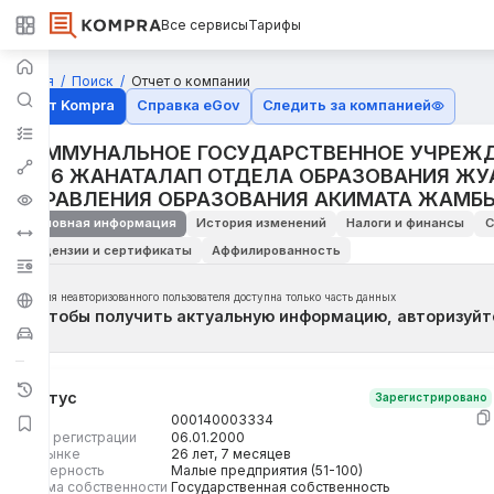
Все сервисы
Тарифы
Главная
Поиск
Отчет о компании
Отчёт Kompra
Справка eGov
Следить за компанией
КОММУНАЛЬНОЕ ГОСУДАРСТВЕННОЕ УЧРЕЖД
№26 ЖАНАТАЛАП ОТДЕЛА ОБРАЗОВАНИЯ ЖУ
УПРАВЛЕНИЯ ОБРАЗОВАНИЯ АКИМАТА ЖАМБ
Основная информация
История изменений
Налоги и финансы
С
Лицензии и сертификаты
Аффилированность
Для неавторизованного пользователя доступна только часть данных
Чтобы получить актуальную информацию, авторизуйт
Статус
Зарегистрировано
БИН
000140003334
Дата регистрации
06.01.2000
На рынке
26 лет, 7 месяцев
Размерность
Малые предприятия (51-100)
Форма собственности
Государственная собственность