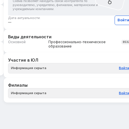
Схема позволяет находить связи контрагента по
руководителю, учредителю, филиалам, материнским и
учреждаемым компаниям.
Дата актуальности:
Войт
—
Виды деятельности
Основной
Профессионально-техническое
853
образование
Участие в ЮЛ
Информация скрыта
Войт
Филиалы
Информация скрыта
Войт