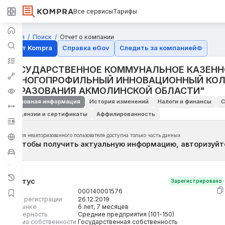
Все сервисы
Тарифы
Главная
Поиск
Отчет о компании
Отчёт Kompra
Справка eGov
Следить за компанией
ГОСУДАРСТВЕННОЕ КОММУНАЛЬНОЕ КАЗЕНН
"МНОГОПРОФИЛЬНЫЙ ИННОВАЦИОННЫЙ КОЛ
ОБРАЗОВАНИЯ АКМОЛИНСКОЙ ОБЛАСТИ"
Основная информация
История изменений
Налоги и финансы
С
Лицензии и сертификаты
Аффилированность
Для неавторизованного пользователя доступна только часть данных
Чтобы получить актуальную информацию, авторизуйт
Статус
Зарегистрировано
БИН
000140001576
Дата регистрации
26.12.2019
На рынке
6 лет, 7 месяцев
Размерность
Средние предприятия (101-150)
Форма собственности
Государственная собственность