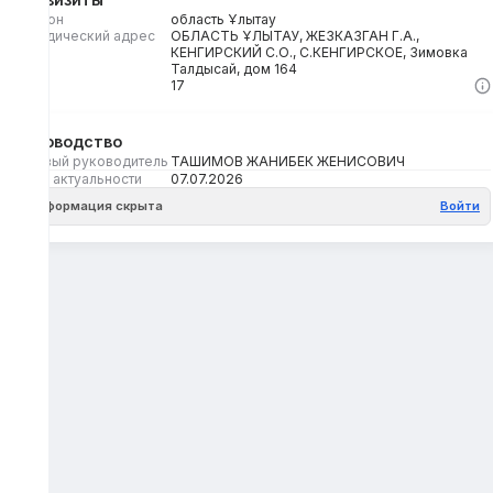
Регион
область Ұлытау
Юридический адрес
ОБЛАСТЬ ҰЛЫТАУ, ЖЕЗКАЗГАН Г.А.,
КЕНГИРСКИЙ С.О., С.КЕНГИРСКОЕ, Зимовка
Талдысай, дом 164
Кбе
17
Руководство
Первый руководитель
ТАШИМОВ ЖАНИБЕК ЖЕНИСОВИЧ
Дата актуальности
07.07.2026
Информация скрыта
Войти