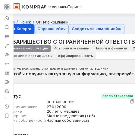
Все сервисы
Тарифы
Главная
Поиск
Отчет о компании
Отчёт Kompra
Справка eGov
Следить за компанией
ТОВАРИЩЕСТВО С ОГРАНИЧЕННОЙ ОТВЕТСТВ
Основная информация
История изменений
Налоги и финансы
С
Лицензии и сертификаты
Аффилированность
Для неавторизованного пользователя доступна только часть данных
Чтобы получить актуальную информацию, авторизуйт
Статус
Зарегистрировано
БИН
000140000825
Дата регистрации
27.01.2000
На рынке
26 лет, 6 месяцев
Размерность
Малые предприятия (<= 5)
Форма собственности
Частная собственность
Реквизиты