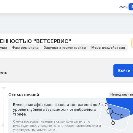
Рус
ЕННОСТЬЮ "ВЕТСЕРВИС"
уды
Факторы риска
Закупки и госконтракты
Меры воздействия
Войти
есь
Схема связей
Не подключе
Выявление аффилированности контрагента до 3 и 7
уровня глубины в зависимости от выбранного
тарифа.
Схема позволяет находить связи контрагента по
руководителю, учредителю, филиалам, материнским и
учреждаемым компаниям.