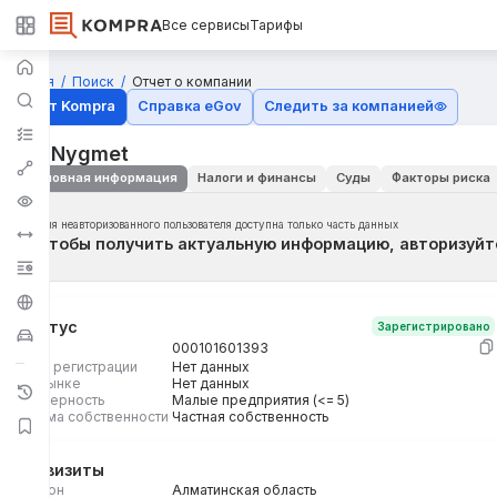
Все сервисы
Тарифы
Главная
Поиск
Отчет о компании
Отчёт Kompra
Справка eGov
Следить за компанией
ИП Nygmet
Основная информация
Налоги и финансы
Суды
Факторы риска
Для неавторизованного пользователя доступна только часть данных
Чтобы получить актуальную информацию, авторизуйт
Статус
Зарегистрировано
БИН
000101601393
Дата регистрации
Нет данных
На рынке
Нет данных
Размерность
Малые предприятия (<= 5)
Форма собственности
Частная собственность
Реквизиты
Регион
Алматинская область