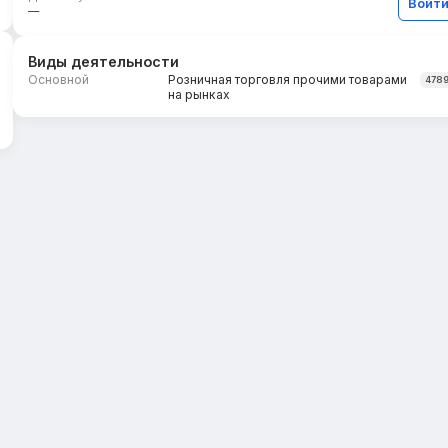
Войт
—
Виды деятельности
Основной
Розничная торговля прочими товарами
478
на рынках